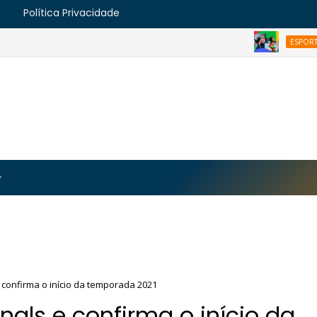
e
Política Privacidade
Bra
ESPORTES
https://blogger.googleusercontent.com/img/b/R29vZ2
MJmt46B38UavGLNADlZPp3WJsawKLw0eY0plU_7i0QrHK
-apyh9bjwiQOCE5l5b6G_CmilR3ZALUtTpTnUsybFk3YLAy
e confirma o início da temporada 2021
inals e confirma o início da