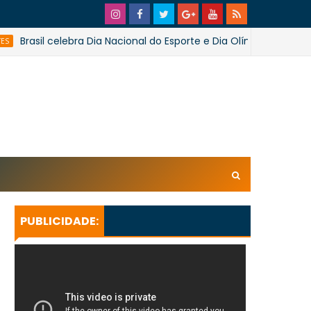
sil celebra Dia Nacional do Esporte e Dia Olímpico
NAT
xl/AVvXsEhpiMTi6Ud0ZPaRvj2gtk4tZYSHqzVBdE4E1UnB6T
U_lkXHkEEuuRY2u5oUwfnStqyXsLtpoqGhFBAQQsxBa4
KeBGQgp3qcO0oH/s728SaoJoao2026SSufotur.gif
PUBLICIDADE: