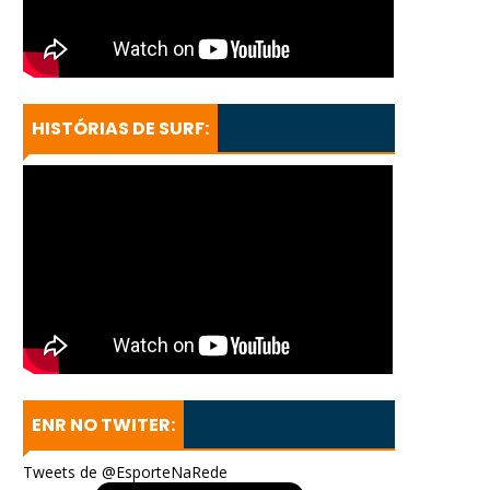
HISTÓRIAS DE SURF:
ENR NO TWITER:
Tweets de @EsporteNaRede