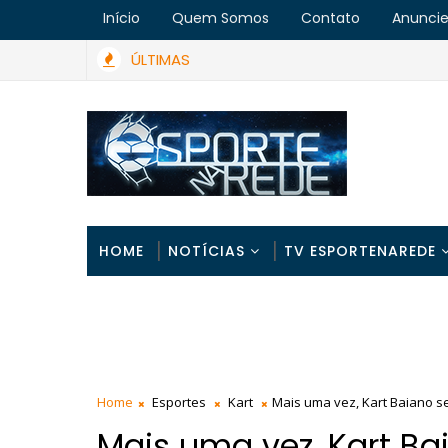
Início
Quem Somos
Contato
Anunci
ÚLTIMAS
HOME
NOTÍCIAS
TV ESPORTENAREDE
Home
Esportes
Kart
Mais uma vez, Kart Baiano s
Mais uma vez, Kart Ba