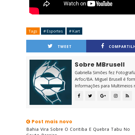
Tags
# Esportes
# Kart
TWEET
COMPARTIL
Sobre MBrusell
Gabriella Simões fez Fotografia
Arfoc/BA. Miguel Brusell é f
Informações para Multimeios 
Post mais novo
Bahia Vira Sobre O Coritiba E Quebra Tabu No