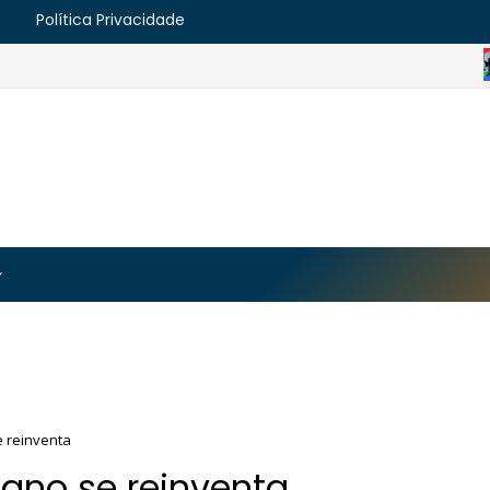
e
Política Privacidade
https://blogger.googleusercontent.com/img/b/R29vZ2
MJmt46B38UavGLNADlZPp3WJsawKLw0eY0plU_7i0QrHK
-apyh9bjwiQOCE5l5b6G_CmilR3ZALUtTpTnUsybFk3YLAy
e reinventa
iano se reinventa