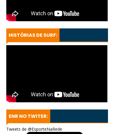
HISTÓRIAS DE SURF:
ENR NO TWITER:
Tweets de @EsporteNaRede