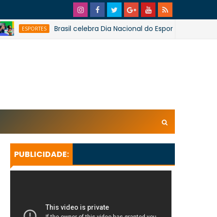
Brasil celebra Dia Nacional do Esporte e Dia Olímpico
ESPORTES
xl/AVvXsEhpiMTi6Ud0ZPaRvj2gtk4tZYSHqzVBdE4E1UnB6T
U_lkXHkEEuuRY2u5oUwfnStqyXsLtpoqGhFBAQQsxBa4
KeBGQgp3qcO0oH/s728SaoJoao2026SSufotur.gif
PUBLICIDADE: