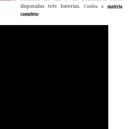
disputadas três baterias.
Confira a
matéria
completa
: