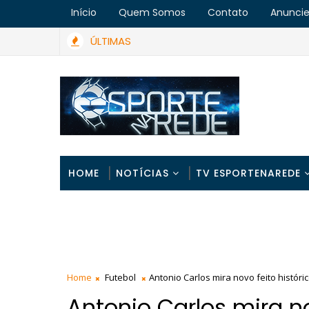
Início
Quem Somos
Contato
Anunci
ÚLTIMAS
HOME
NOTÍCIAS
TV ESPORTENAREDE
Home
Futebol
Antonio Carlos mira novo feito históri
Antonio Carlos mira no