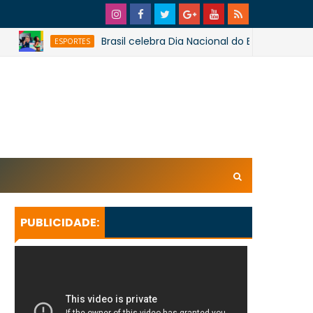
Brasil celebra Dia Nacional do Esporte e Dia Olímp
ESPORTES
xl/AVvXsEhpiMTi6Ud0ZPaRvj2gtk4tZYSHqzVBdE4E1UnB6T
U_lkXHkEEuuRY2u5oUwfnStqyXsLtpoqGhFBAQQsxBa4
KeBGQgp3qcO0oH/s728SaoJoao2026SSufotur.gif
PUBLICIDADE: