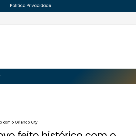
e
Política Privacidade
https://blogger.googleusercontent.com/img/b/R29vZ2
MJmt46B38UavGLNADlZPp3WJsawKLw0eY0plU_7i0QrHK
-apyh9bjwiQOCE5l5b6G_CmilR3ZALUtTpTnUsybFk3YLAy
co com o Orlando City
vo feito histórico com o