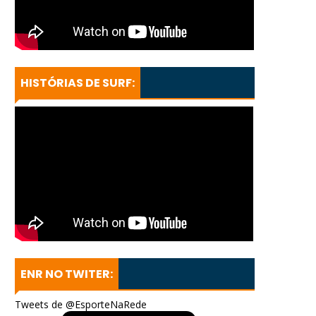
HISTÓRIAS DE SURF:
ENR NO TWITER:
Tweets de @EsporteNaRede