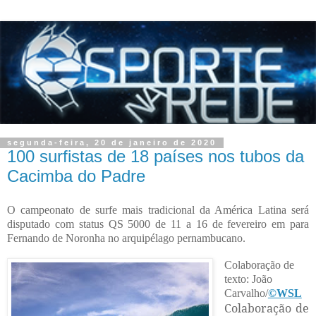
segunda-feira, 20 de janeiro de 2020
100 surfistas de 18 países nos tubos da
Cacimba do Padre
O campeonato de surfe mais tradicional da América Latina será
disputado com status QS 5000 de 11 a 16 de fevereiro em para
Fernando de Noronha no arquipélago pernambucano.
Colaboração de
texto: João
Carvalho
/
©WSL
Colaboração de