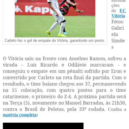
informa
ções
do
EC
Vitória
Fotos:
Gabri
ela
Simõe
Carleto fez o gol de empate do Vitória, garantindo um ponto.
s
O Vitória saiu na frente com Anselmo Ramon, sofreu a
virada – Luís Ricardo e Odilávio marcaram – e
conseguiu o empate em um pênalti sofrido por Eron e
convertido por Carleto na reta final da partida. Com o
resultado, o time baiano chegou aos 37, permanecendo
na 15 colocação, com quatro pontos para o time
catarinense, o primeiro do Z-4. A próxima partida será
na Terça (5), novamente no Manoel Barradas, às 21h30,
contra o Brasil de Pelotas, pela 33ª rodada.
Confira a
matéria completa
: