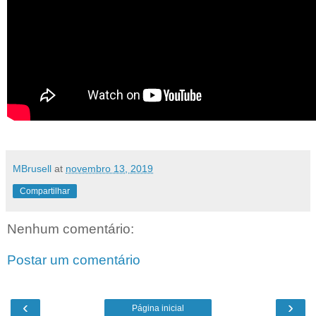
MBrusell
at
novembro 13, 2019
Compartilhar
Nenhum comentário:
Postar um comentário
‹
›
Página inicial