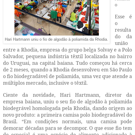
o
Esse é
o
resulta
do da
Hari Hartmann uniu o fio de algodão à poliamida da Rhodia.
união
entre a Rhodia, empresa do grupo belga Solvay e a Polo
Salvador, pequena indústria têxtil localizada no bairro
do Uruguai, na capital baiana. Tudo começou há cerca
de 2 meses, quando a Rhodia desenvolveu em São Paulo
o fio biodegradável de poliamida, uma vez que atende a
múltiplos mercado, inclusive o têxtil.
Ciente da novidade, Hari Hartmann, diretor da
empresa baiana, uniu o seu fio de algodão à poliamida
biodegrável homologada pela Rhodia, dando origem ao
novo produto: a primeira camisa polo biodegradável do
Brasil. “Em condições normais, uma camisa pode
demorar décadas para se decompor. O que esse fio tem
de especial é uma espécie de alimento adicionado à