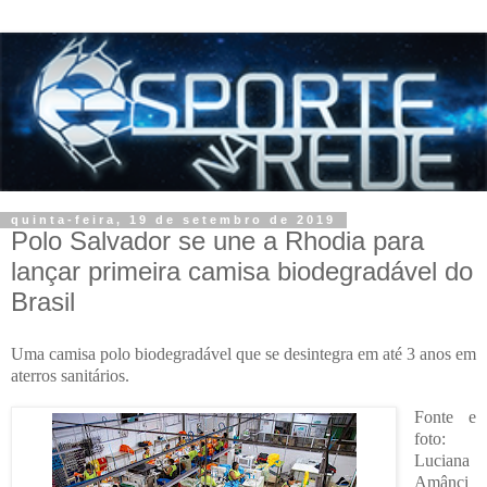
quinta-feira, 19 de setembro de 2019
Polo Salvador se une a Rhodia para
lançar primeira camisa biodegradável do
Brasil
Uma camisa polo biodegradável que se desintegra em até 3 anos em
aterros sanitários.
Fonte e
foto:
Luciana
Amânci