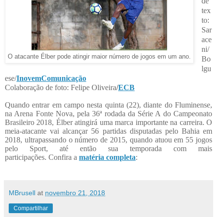
de
tex
to:
Sar
ace
ni/
O atacante Élber pode atingir maior número de jogos em um ano.
Bo
lgu
ese/
InovemComunicação
Colaboração de foto: Felipe Oliveira
/
ECB
Quando entrar em campo nesta quinta (22), diante do Fluminense,
na Arena Fonte Nova, pela 36ª rodada da Série A do Campeonato
Brasileiro 2018, Élber atingirá uma marca importante na carreira. O
meia-atacante vai alcançar 56 partidas disputadas pelo Bahia em
2018, ultrapassando o número de 2015, quando atuou em 55 jogos
pelo Sport, até então sua temporada com mais
participações.
Confira a
matéria completa
:
MBrusell
at
novembro 21, 2018
Compartilhar