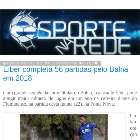
quarta-feira, 21 de novembro de 2018
Élber completa 56 partidas pelo Bahia
em 2018
Com grande sequência como titular do Bahia, o atacante Élber pode
atingir maior número de jogos em um ano na carreira diante do
Fluminense, na partida desta quinta (22), na Fonte Nova.
Co
lab
ora
ção